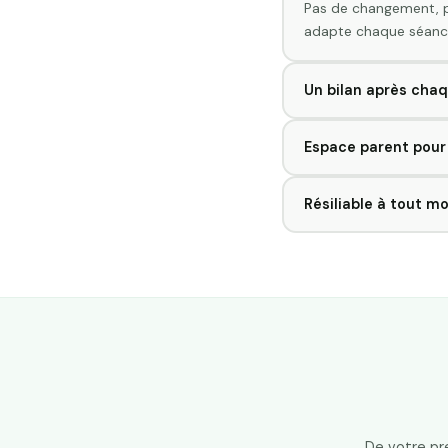
Pas de changement, p
adapte chaque séanc
Un bilan après cha
À la fin de chaque co
Espace parent pour 
travailler avant la pro
Vous gardez un œil su
Résiliable à tout m
rassurant, simple.
Pas d'engagement sur l
pénalité.
De votre pr