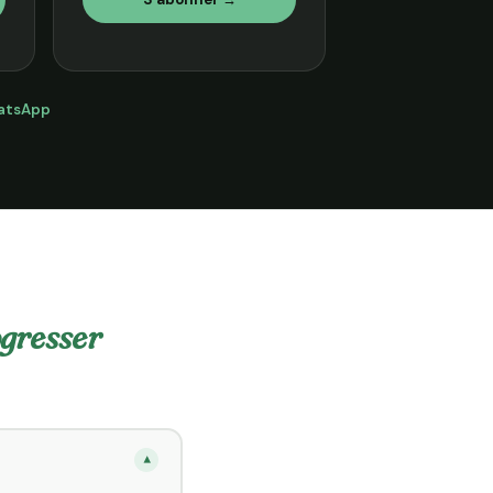
atsApp
ogresser
▾