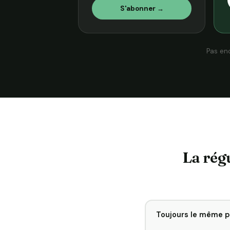
S'abonner →
Pas en
La régu
Toujours le même p