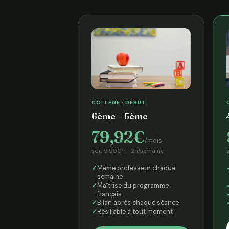
COLLÈGE · DÉBUT
6ème – 5ème
79,92€
/mois
soit 9,99€/h · 2h/semaine
Même professeur chaque
semaine
Maîtrise du programme
français
Bilan après chaque séance
Résiliable à tout moment