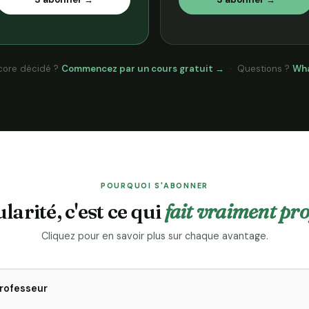
core décidé ?
Commencez par un cours gratuit →
· Questions ?
Wh
POURQUOI S'ABONNER
larité, c'est ce qui
fait vraiment pr
Cliquez pour en savoir plus sur chaque avantage.
rofesseur