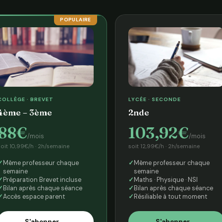
POPULAIRE
COLLÈGE · BREVET
LYCÉE · SECONDE
4ème – 3ème
2nde
88€
103,92€
/mois
/mois
soit 10,99€/h · 2h/semaine
soit 12,99€/h · 2h/semaine
Même professeur chaque
Même professeur chaque
semaine
semaine
Préparation Brevet incluse
Maths · Physique · NSI
Bilan après chaque séance
Bilan après chaque séance
Accès espace parent
Résiliable à tout moment
S'abonner →
S'abonner →