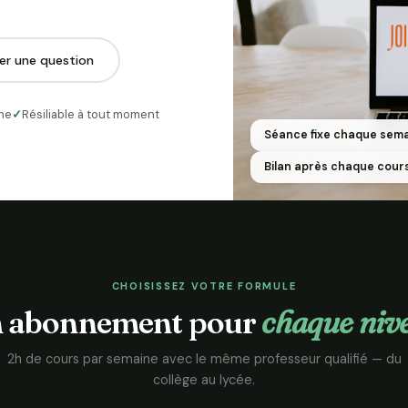
er une question
ine
Résiliable à tout moment
Séance fixe chaque sem
Bilan après chaque cour
CHOISISSEZ VOTRE FORMULE
 abonnement pour
chaque niv
2h de cours par semaine avec le même professeur qualifié — du
collège au lycée.