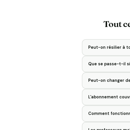
Tout c
Peut-on résilier à 
Oui, sans conditions n
Que se passe-t-il 
Les séances manquées 
Peut-on changer de
Contactez-nous le plu
Oui. Si la collabora
L'abonnement couvr
frais et sans justifica
L'abonnement est asso
Comment fonctionne
second abonnement peu
La première séance es