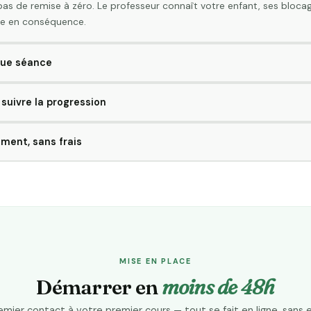
as de remise à zéro. Le professeur connaît votre enfant, ses bloca
e en conséquence.
que séance
urs, vous recevez un compte-rendu : ce qui a été vu, ce qui a été com
suivre la progression
chaine fois.
r l'évolution de votre enfant sans avoir à le questionner après chaq
oment, sans frais
a durée. Si la situation change, vous résiliez en un message — sans j
MISE EN PLACE
Démarrer en
moins de 48h
emier contact à votre premier cours — tout se fait en ligne, sans