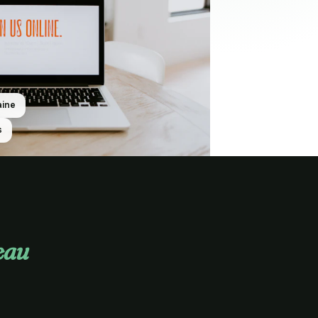
aine
s
eau