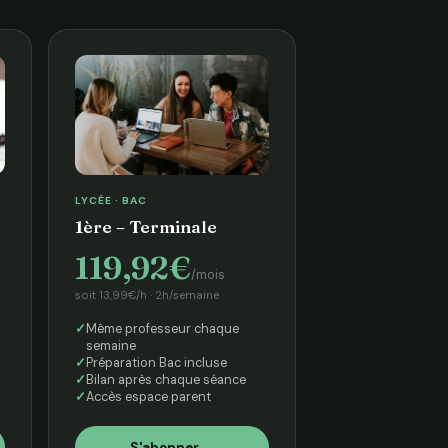
LYCÉE · BAC
1ère – Terminale
119,92€
/mois
soit 13,99€/h · 2h/semaine
Même professeur chaque
semaine
Préparation Bac incluse
Bilan après chaque séance
Accès espace parent
S'abonner →