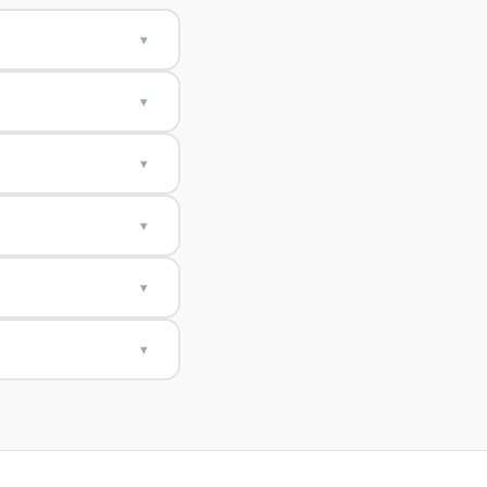
▾
 long de
▾
ateur, tablette ou
▾
voyé dans les 24h
▾
ifs, notes,
▾
us 24h.
▾
posons un remplaçant