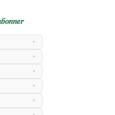
'abonner
▾
in du mois en cours.
▾
 du professeur.
▾
 immédiatement, sans
▾
deuxième matière, un
▾
re son futur
▾