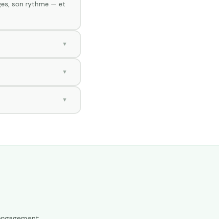
ges, son rythme — et
▾
pris, et les points à
▾
ue cours. Transparent,
▾
ustification, sans
 engagement.