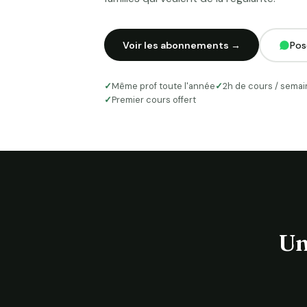
Voir les abonnements →
Pos
Même prof toute l'année
2h de cours / sema
Premier cours offert
Un